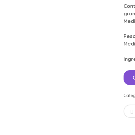
Cont
gra
Medi
Peso
Medi
Ingr
Categ