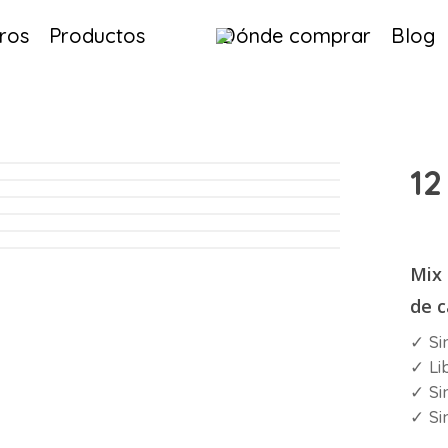
ros
Productos
Dónde comprar
Blog
12
Mix 
de c
✓ Si
✓ Li
✓ Sin
✓ Si