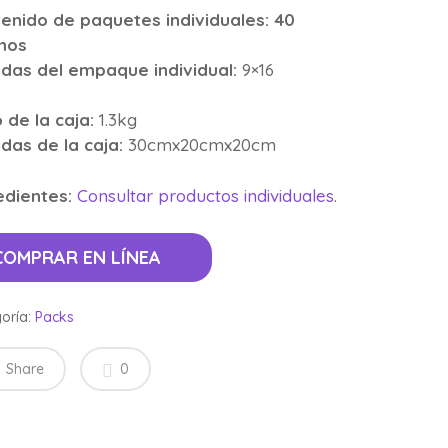
enido de paquetes individuales:
40
mos
das del empaque individual:
9×16
 de la caja:
1.3kg
das de la caja:
30cmx20cmx20cm
edientes:
Consultar productos individuales
.
COMPRAR EN LÍNEA
oría:
Packs
Share
0