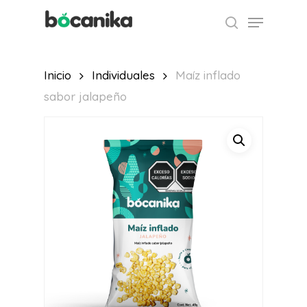
Skip
Menu
to
buscar
main
content
Inicio
Individuales
Maíz inflado
sabor jalapeño